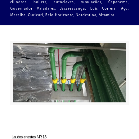
cilindros, boilers, autoclaves, tubulações, Capanema,
Governador Valadares, Jacareacanga, Luís Correia, Açu,
Macaíba, Ouricuri, Belo Horizonte, Nordestina, Altamira
Laudos e testes NR 13