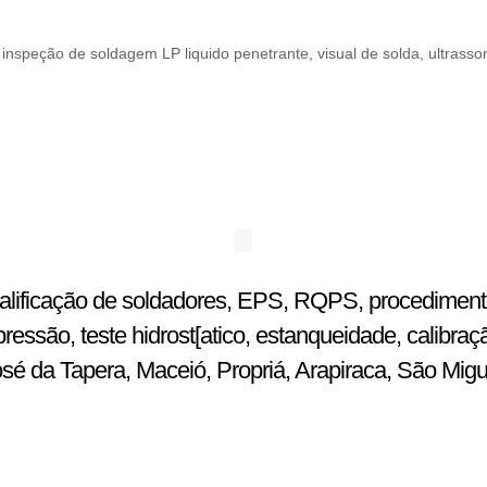
speção de soldagem LP liquido penetrante, visual de solda, ultrassom
ualificação de soldadores, EPS, RQPS, procedimentos
ssão, teste hidrost[atico, estanqueidade, calibraç
osé da Tapera, Maceió, Propriá, Arapiraca, São Mig