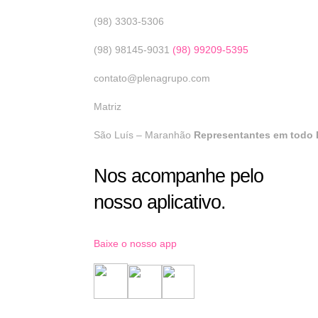
(98) 3303-5306
(98) 98145-9031
(98) 99209-5395
contato@plenagrupo.com
Matriz
São Luís – Maranhão
Representantes em todo B
Nos acompanhe pelo
nosso aplicativo.
Baixe o nosso app