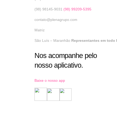
(98) 98145-9031
(98) 99209-5395
contato@plenagrupo.com
Matriz
São Luís – Maranhão
Representantes em todo B
Nos acompanhe pelo
nosso aplicativo.
Baixe o nosso app