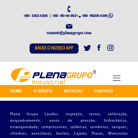
(98) 3303-5306 | (98) 98145-9031
(98) 99209-5395
contato@plenagrupo.com
BAIXE O NOSSO APP
HOME
O GRUPO
NOTÍCIAS
CONTATO
Plena Grupo Laudos, inspeção, testes, calibração,
enquadramento, vasos de pressão, hidrostático,
estanqueidade, compressores, caldeiras, comboios, tanques,
cilindros, autoclaves, boilers, Lajedo, Placas, Wenceslau