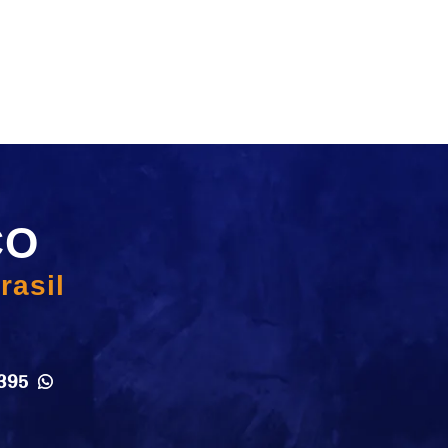
CO
rasil
395