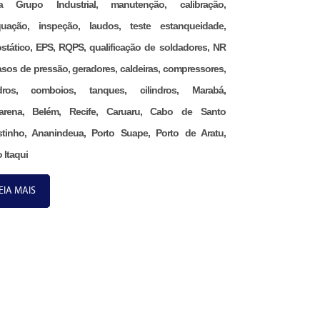
na Grupo Industrial, manutenção, calibração,
uação, inspeção, laudos, teste estanqueidade,
ostático, EPS, RQPS, qualificação de soldadores, NR
asos de pressão, geradores, caldeiras, compressores,
ndros, comboios, tanques, cilindros, Marabá,
arena, Belém, Recife, Caruaru, Cabo de Santo
tinho, Ananindeua, Porto Suape, Porto de Aratu,
 Itaqui
EIA MAIS