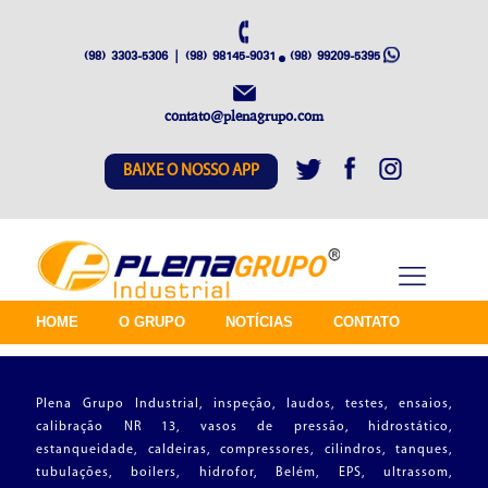
(98) 3303-5306 | (98) 98145-9031
(98) 99209-5395
contato@plenagrupo.com
BAIXE O NOSSO APP
HOME
O GRUPO
NOTÍCIAS
CONTATO
Plena Grupo Industrial, inspeção, laudos, testes, ensaios,
calibração NR 13, vasos de pressão, hidrostático,
estanqueidade, caldeiras, compressores, cilindros, tanques,
tubulações, boilers, hidrofor, Belém, EPS, ultrassom,