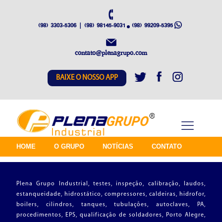
(98) 3303-5306 | (98) 98145-9031
(98) 99209-5395
contato@plenagrupo.com
BAIXE O NOSSO APP
HOME
O GRUPO
NOTÍCIAS
CONTATO
Plena Grupo Industrial, testes, inspeção, calibração, laudos,
estanqueidade, hidrostático, compressores, caldeiras, hidrofor,
boilers, cilindros, tanques, tubulações, autoclaves, PA,
procedimentos, EPS, qualificação de soldadores, Porto Alegre,