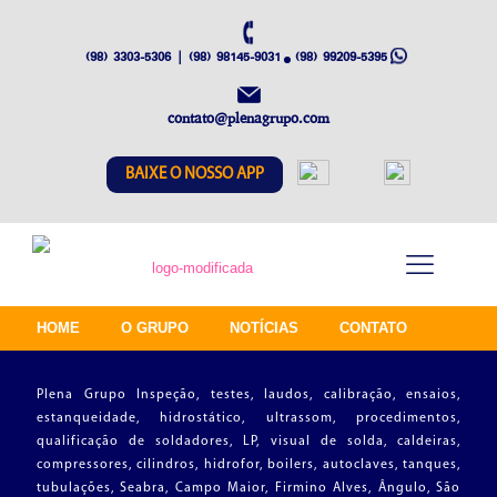
(98) 3303-5306 | (98) 98145-9031
(98) 99209-5395
contato@plenagrupo.com
BAIXE O NOSSO APP
HOME
O GRUPO
NOTÍCIAS
CONTATO
Plena Grupo Inspeção, testes, laudos, calibração, ensaios,
estanqueidade, hidrostático, ultrassom, procedimentos,
qualificação de soldadores, LP, visual de solda, caldeiras,
compressores, cilindros, hidrofor, boilers, autoclaves, tanques,
tubulações, Seabra, Campo Maior, Firmino Alves, Ângulo, São