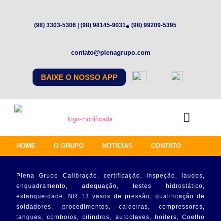
(98) 3303-5306 | (98) 98145-9031
(98) 99209-5395
contato@plenagrupo.com
BAIXE O NOSSO APP
HOME
O GRUPO
NOTÍCIAS
CONTATO
Plena Grupo Calibração, certificação, inspeção, laudos,
enquadramento, adequação, testes hidrostático,
estanqueidade, NR 13 vasos de pressão, qualificação de
soldadores, procedimentos, caldeiras, compressores,
tanques, comboios, cilindros, autoclaves, boilers, Coelho