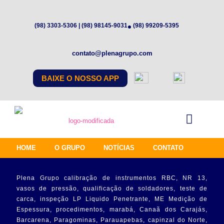
(98) 3303-5306 | (98) 98145-9031
(98) 99209-5395
contato@plenagrupo.com
BAIXE O NOSSO APP
HOME
O GRUPO
NOTÍCIAS
CONTATO
Plena Grupo calibração de instrumentos RBC, NR 13,
vasos de pressão, qualificação de soldadores, teste de
carca, inspeção LP Liquido Penetrante, ME Medição de
Espessura, procedimentos, marabá, Canaã dos Carajás,
Barcarena, Paragominas, Parauapebas, capinzal do Norte,