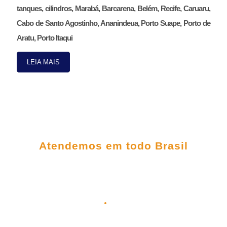
tanques, cilindros, Marabá, Barcarena, Belém, Recife, Caruaru,
Cabo de Santo Agostinho, Ananindeua, Porto Suape, Porto de
Aratu, Porto Itaqui
LEIA MAIS
FALE CONOSCO
Atendemos em todo Brasil
(98) 3303-5306
(98) 98145-9031
(98) 99209-5395