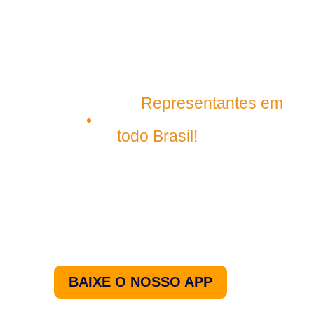
contato@plenagrupo.com
Matriz
Representantes em
São Luís – Maranhão
todo Brasil!
Nos acompanhe pelo
nosso aplicativo.
BAIXE O NOSSO APP