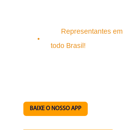
Matriz
Representantes em
São Luís – Maranhão
todo Brasil!
Nos acompanhe pelo
nosso aplicativo.
BAIXE O NOSSO APP