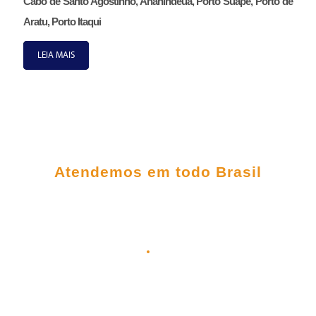
Cabo de Santo Agostinho, Ananindeua, Porto Suape, Porto de
Aratu, Porto Itaqui
LEIA MAIS
FALE CONOSCO
Atendemos em todo Brasil
(98) 3303-5306
(98) 98145-9031
(98) 99209-5395
contato@plenagrupo.com