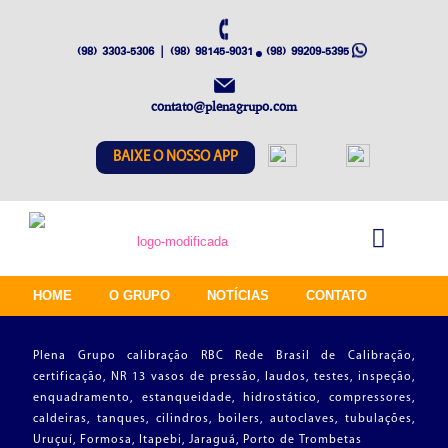
(98) 3303-5306 | (98) 98145-9031
(98) 99209-5395
contato@plenagrupo.com
BAIXE O NOSSO APP
HOME
O GRUPO
NOTÍCIAS
CONTATO
Plena Grupo calibração RBC Rede Brasil de Calibração,
certificação, NR 13 vasos de pressão, laudos, testes, inspeção,
enquadramento, estanqueidade, hidrostático, compressores,
caldeiras, tanques, cilindros, boilers, autoclaves, tubulações,
Uruçuí, Formosa, Itapebi, Jaraguá, Porto de Trombetas