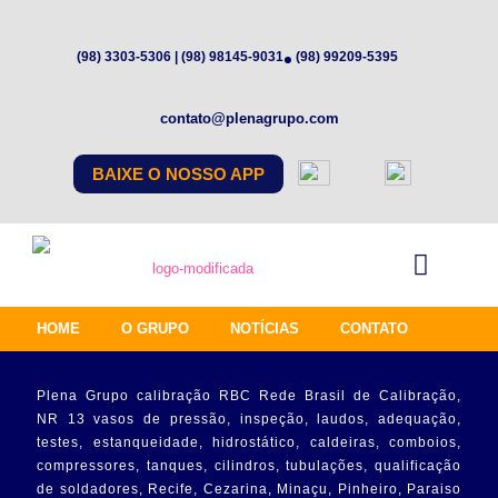
(98) 3303-5306 | (98) 98145-9031
(98) 99209-5395
contato@plenagrupo.com
BAIXE O NOSSO APP
HOME
O GRUPO
NOTÍCIAS
CONTATO
Plena Grupo calibração RBC Rede Brasil de Calibração,
NR 13 vasos de pressão, inspeção, laudos, adequação,
testes, estanqueidade, hidrostático, caldeiras, comboios,
compressores, tanques, cilindros, tubulações, qualificação
de soldadores, Recife, Cezarina, Minaçu, Pinheiro, Paraiso