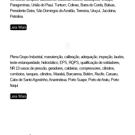
Paragominas, União do Piauí, Tuntum, Colinas, Barra do Corda, Balsas,
Presidente Dutra, São Domingos do Azeitão, Teresina, Uruçuí, Jacobina,
Petrolina
Leia Mais
Plena Grupo Industrial, manutenção, calibração, adequação, inspeção, laudos,
teste estanqueidade, hidrostático, EPS, RQPS, qualificação de soldadores,
NR 13 vasos de pressão, geradores, caldeiras, compressores, cilindros,
comboios, tanques, cilindros, Marabá, Barcarena, Belém, Recife, Caruaru,
Cabo de Santo Agostinho, Ananindeua, Porto Suape, Porto de Aratu, Porto
Itaqui
Leia Mais