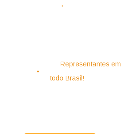
(98) 98145-9031
(98) 99209-5395
contato@plenagrupo.com
Matriz
Representantes em
São Luís – Maranhão
todo Brasil!
Nos acompanhe pelo
nosso aplicativo.