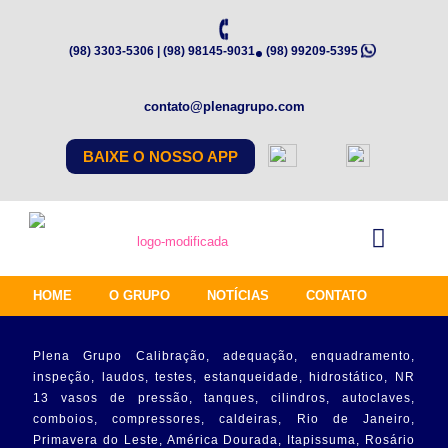
(98) 3303-5306 | (98) 98145-9031
(98) 99209-5395
contato@plenagrupo.com
BAIXE O NOSSO APP
HOME
O GRUPO
NOTÍCIAS
CONTATO
Plena Grupo Calibração, adequação, enquadramento,
inspeção, laudos, testes, estanqueidade, hidrostático, NR
13 vasos de pressão, tanques, cilindros, autoclaves,
comboios, compressores, caldeiras, Rio de Janeiro,
Primavera do Leste, América Dourada, Itapissuma, Rosário