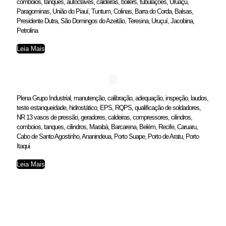
comboios, tanques, autoclaves, caldeiras, boilers, tubulações, Uruaçu,
Paragominas, União do Piauí, Tuntum, Colinas, Barra do Corda, Balsas,
Presidente Dutra, São Domingos do Azeitão, Teresina, Uruçuí, Jacobina,
Petrolina
Leia Mais
Plena Grupo Industrial, manutenção, calibração, adequação, inspeção, laudos,
teste estanqueidade, hidrostático, EPS, RQPS, qualificação de soldadores,
NR 13 vasos de pressão, geradores, caldeiras, compressores, cilindros,
comboios, tanques, cilindros, Marabá, Barcarena, Belém, Recife, Caruaru,
Cabo de Santo Agostinho, Ananindeua, Porto Suape, Porto de Aratu, Porto
Itaqui
Leia Mais