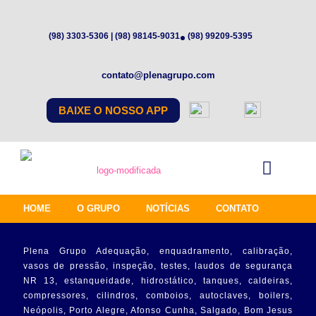
(98) 3303-5306 | (98) 98145-9031
(98) 99209-5395
contato@plenagrupo.com
BAIXE O NOSSO APP
HOME
O GRUPO
NOTÍCIAS
CONTATO
Plena Grupo Adequação, enquadramento, calibração,
vasos de pressão, inspeção, testes, laudos de segurança
NR 13, estanqueidade, hidrostático, tanques, caldeiras,
compressores, cilindros, comboios, autoclaves, boilers,
Neópolis, Porto Alegre, Afonso Cunha, Salgado, Bom Jesus