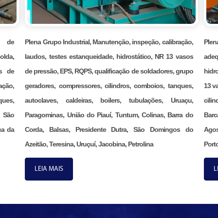
ão de
Plena Grupo Industrial, Manutenção, inspeção, calibração,
Ple
olda,
laudos, testes estanqueidade, hidrostático, NR 13 vasos
adeq
s de
de pressão, EPS, RQPS, qualificação de soldadores, grupo
hidr
ação,
geradores, compressores, cilindros, comboios, tanques,
13 v
ques,
autoclaves, caldeiras, boilers, tubulações, Uruaçu,
cili
, São
Paragominas, União do Piauí, Tuntum, Colinas, Barra do
Barc
ca da
Corda, Balsas, Presidente Dutra, São Domingos do
Agos
Azeitão, Teresina, Uruçuí, Jacobina, Petrolina
Porto
LEIA MAIS
L