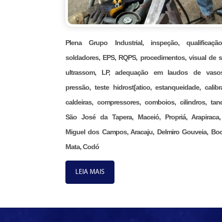
Plena Grupo Industrial, inspeção, qualificaç
soldadores, EPS, RQPS, procedimentos, visual de s
ultrassom, LP, adequação em laudos de vaso
pressão, teste hidrost[atico, estanqueidade, calibr
caldeiras, compressores, comboios, cilindros, tan
São José da Tapera, Maceió, Propriá, Arapiraca
Miguel dos Campos, Aracaju, Delmiro Gouveia, Bo
Mata, Codó
LEIA MAIS