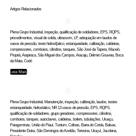
Artigos Relacionados
Plena Grupo Industrial, inspeção, qualificação de soldadores, EPS, RQPS,
procedimentos, visual de solda, ultrassom, LP, adequação em laudos de
vasos de pressão, teste hidrost[atico, estanqueidade, calibração, caldeiras,
compressores, comboios, cilindros, tanques, São José da Tapera, Maceió,
Propriá, Arapiraca, São Miguel dos Campos, Aracaju, Delmiro Gouveia, Boca
da Mata, Codó
Leia Mais
Plena Grupo Industrial, Manutenção, inspeção, calibração, laudos, testes
estanqueidade, hidrostático, NR 13 vasos de pressão, EPS, RQPS,
qualificação de soldadores, grupo geradores, compressores, cilindros,
comboios, tanques, autoclaves, caldeiras, boilers, tubulações, Uruaçu,
Paragominas, União do Piauí, Tuntum, Colinas, Barra do Corda, Balsas,
Presidente Dutra, São Domingos do Azeitão, Teresina, Uruçuí, Jacobina,