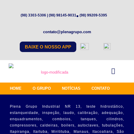
(98) 3303-5306 | (98) 98145-9031
(98) 99209-5395
contato@plenagrupo.com
BAIXE O NOSSO APP
HOME
O GRUPO
NOTÍCIAS
CONTATO
Plena Grupo Industrial NR 13, teste hidrostático,
estanqueidade, inspeção, laudo, calibração, adequação,
enquadramentos, comboios, tanques, cilindros,
compressores, caldeiras, boilers, autoclaves, tubulações,
Itapiranga, Itaituba, Miritituba, Manaus, Itacoatiara, São