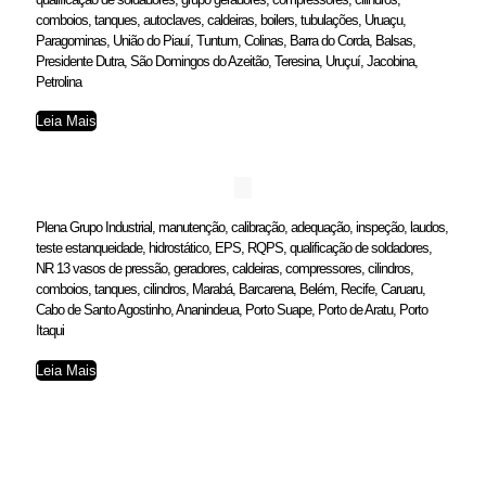
comboios, tanques, autoclaves, caldeiras, boilers, tubulações, Uruaçu,
Paragominas, União do Piauí, Tuntum, Colinas, Barra do Corda, Balsas,
Presidente Dutra, São Domingos do Azeitão, Teresina, Uruçuí, Jacobina,
Petrolina
Leia Mais
Plena Grupo Industrial, manutenção, calibração, adequação, inspeção, laudos,
teste estanqueidade, hidrostático, EPS, RQPS, qualificação de soldadores,
NR 13 vasos de pressão, geradores, caldeiras, compressores, cilindros,
comboios, tanques, cilindros, Marabá, Barcarena, Belém, Recife, Caruaru,
Cabo de Santo Agostinho, Ananindeua, Porto Suape, Porto de Aratu, Porto
Itaqui
Leia Mais