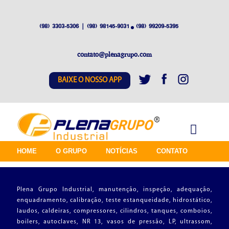
(98) 3303-5306 | (98) 98145-9031
(98) 99209-5395
contato@plenagrupo.com
BAIXE O NOSSO APP
HOME
O GRUPO
NOTÍCIAS
CONTATO
Plena Grupo Industrial, manutenção, inspeção, adequação,
enquadramento, calibração, teste estanqueidade, hidrostático,
laudos, caldeiras, compressores, cilindros, tanques, comboios,
boilers, autoclaves, NR 13, vasos de pressão, LP, ultrassom,