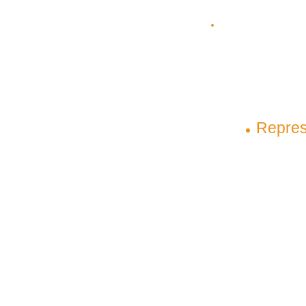
(98) 3303-5306
(98) 98145-9031
(98) 99209-5
contato@plenagrupo.com
Matriz
Repres
São Luís – Maranhão