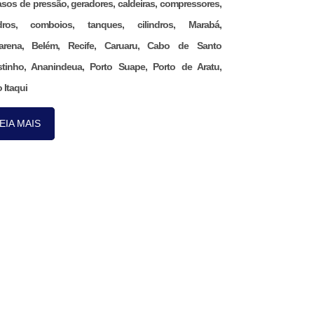
asos de pressão, geradores, caldeiras, compressores,
ndros, comboios, tanques, cilindros, Marabá,
arena, Belém, Recife, Caruaru, Cabo de Santo
tinho, Ananindeua, Porto Suape, Porto de Aratu,
 Itaqui
EIA MAIS
Nos acompanhe pelo
nosso aplicativo.