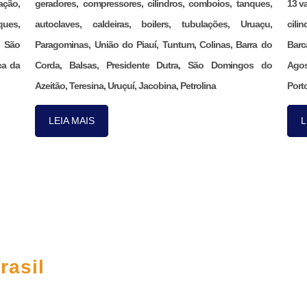
ação,
geradores, compressores, cilindros, comboios, tanques,
13 v
ques,
autoclaves, caldeiras, boilers, tubulações, Uruaçu,
cili
, São
Paragominas, União do Piauí, Tuntum, Colinas, Barra do
Barc
ca da
Corda, Balsas, Presidente Dutra, São Domingos do
Agos
Azeitão, Teresina, Uruçuí, Jacobina, Petrolina
Porto
LEIA MAIS
L
CO
rasil