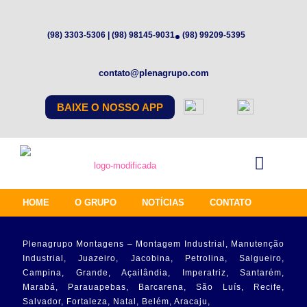
(98) 3303-5306 | (98) 98145-9031
(98) 99209-5395
contato@plenagrupo.com
BAIXE O NOSSO APP
HOME
O GRUPO
NOTÍCIAS
CONTATO
Plenagrupo Montagens – Montagem Industrial, Manutenção
Industrial, Juazeiro, Jacobina, Petrolina, Salgueiro,
Campina, Grande, Açailândia, Imperatriz, Santarém,
Marabá, Parauapebas, Barcarena, São Luís, Recife,
Salvador, Fortaleza, Natal, Belém, Aracaju,